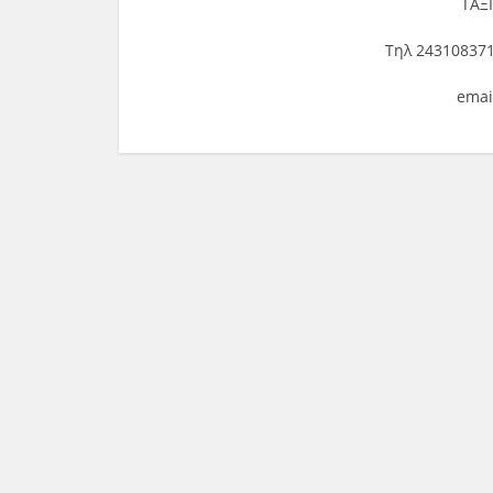
ΤΑΞ
Τηλ 243108371
emai